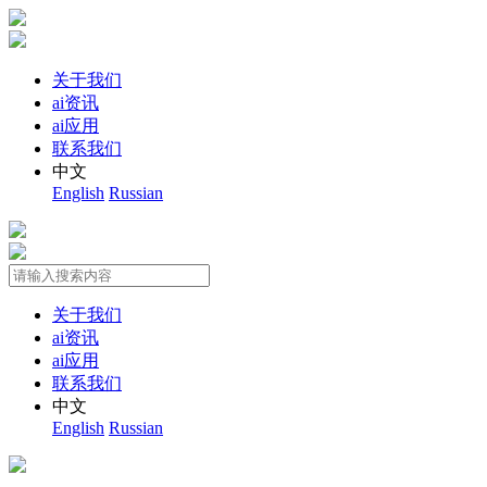
关于我们
ai资讯
ai应用
联系我们
中文
English
Russian
关于我们
ai资讯
ai应用
联系我们
中文
English
Russian